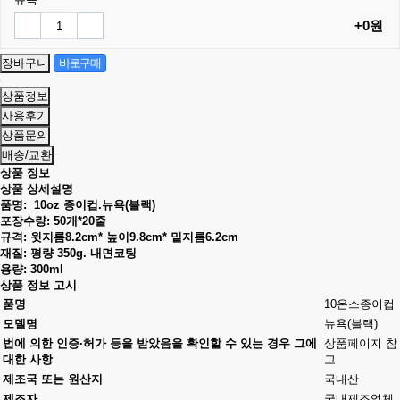
+0원
상품정보
사용후기
상품문의
배송/교환
상품 정보
상품 상세설명
품명: 10oz 종이컵.뉴욕(블랙)
포장수량: 50개*20줄
규격: 윗지름8.2cm* 높이9.8cm* 밑지름6.2cm
재질: 평량 350g. 내면코팅
용량: 300ml
상품 정보 고시
품명
10온스종이컵
모델명
뉴욕(블랙)
법에 의한 인증·허가 등을 받았음을 확인할 수 있는 경우 그에
상품페이지 참
대한 사항
고
제조국 또는 원산지
국내산
제조자
국내제조업체