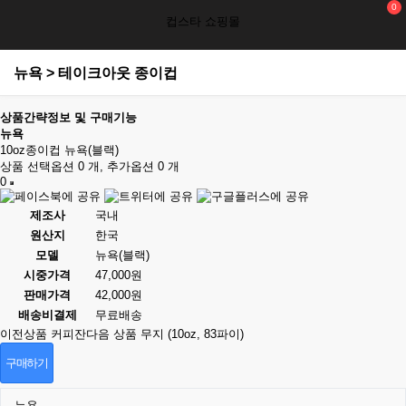
0
컵스타 쇼핑몰
뉴욕 > 테이크아웃 종이컵
상품간략정보 및 구매기능
뉴욕
10oz종이컵 뉴욕(블랙)
상품 선택옵션 0 개, 추가옵션 0 개
0
제조사
국내
원산지
한국
모델
뉴욕(블랙)
시중가격
47,000원
판매가격
42,000원
배송비결제
무료배송
이전상품
커피잔
다음 상품
무지 (10oz, 83파이)
구매하기
뉴욕