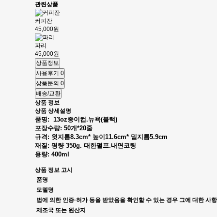
관련상품
커피잔
45,000원
파리
45,000원
상품정보
사용후기
0
상품문의
0
배송/교환
상품 정보
상품 상세설명
품명: 13oz종이컵.뉴욕(블랙)
포장수량: 50개*20줄
규격: 윗지름8.3cm* 높이11.6cm* 밑지름5.9cm
재질: 평량 350g. 대한펄프.내면코팅
용량: 400ml
상품 정보 고시
품명
모델명
법에 의한 인증·허가 등을 받았음을 확인할 수 있는 경우 그에 대한 사항
제조국 또는 원산지