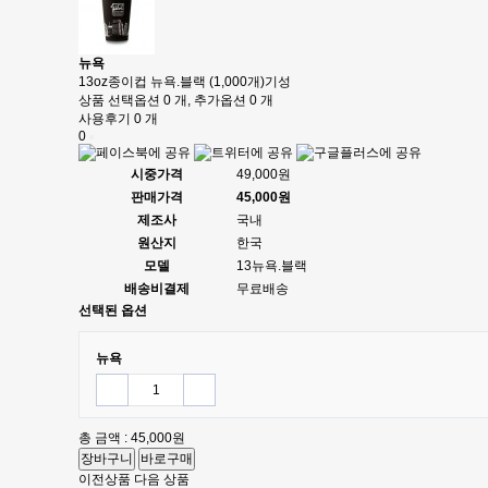
뉴욕
13oz종이컵 뉴욕.블랙 (1,000개)기성
상품 선택옵션 0 개, 추가옵션 0 개
사용후기 0 개
0
시중가격
49,000원
판매가격
45,000원
제조사
국내
원산지
한국
모델
13뉴욕.블랙
배송비결제
무료배송
선택된 옵션
뉴욕
총 금액 :
45,000원
장바구니
바로구매
이전상품
다음 상품