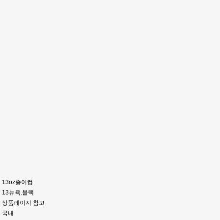
13oz종이컵
13뉴욕.블랙
상품페이지 참고
국내