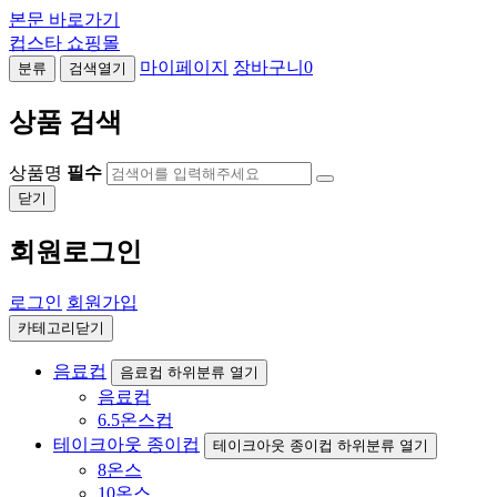
본문 바로가기
컵스타 쇼핑몰
마이페이지
장바구니
0
분류
검색열기
상품 검색
상품명
필수
닫기
회원로그인
로그인
회원가입
카테고리닫기
음료컵
음료컵 하위분류 열기
음료컵
6.5온스컵
테이크아웃 종이컵
테이크아웃 종이컵 하위분류 열기
8온스
10온스