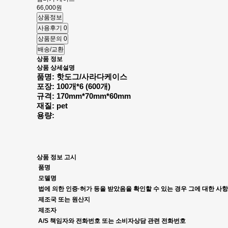
66,000원
상품정보
사용후기
0
상품문의
0
배송/교환
상품 정보
상품 상세설명
품명: 핫도그/사라다케이스
포장: 100개*6 (600개)
규격: 170mm*70mm*60mm
재질: pet
용량:
상품 정보 고시
품명
모델명
법에 의한 인증·허가 등을 받았음을 확인할 수 있는 경우 그에 대한 사항
제조국 또는 원산지
제조자
A/S 책임자와 전화번호 또는 소비자상담 관련 전화번호