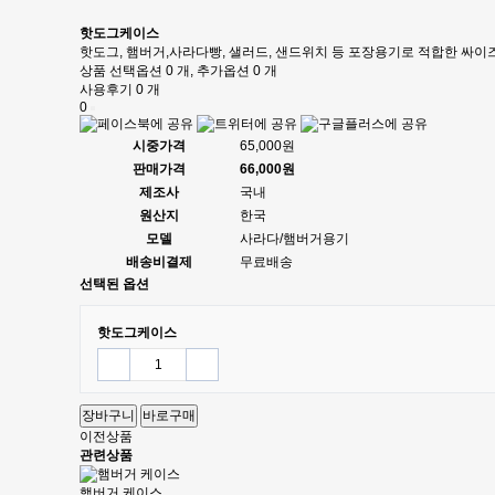
핫도그케이스
핫도그, 햄버거,사라다빵, 샐러드, 샌드위치 등 포장용기로 적합한 싸이즈
상품 선택옵션 0 개, 추가옵션 0 개
사용후기 0 개
0
시중가격
65,000원
판매가격
66,000원
제조사
국내
원산지
한국
모델
사라다/햄버거용기
배송비결제
무료배송
선택된 옵션
핫도그케이스
장바구니
바로구매
이전상품
관련상품
햄버거 케이스