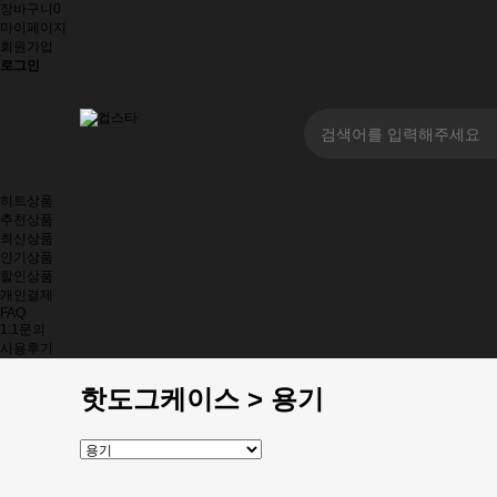
장바구니
0
마이페이지
회원가입
로그인
히트상품
추천상품
최신상품
인기상품
할인상품
개인결제
FAQ
1:1문의
사용후기
핫도그케이스 > 용기