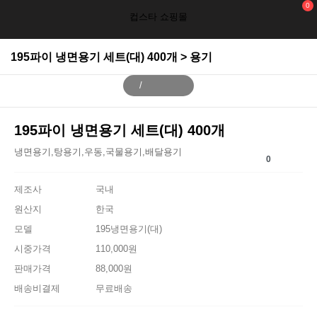
0
컵스타 쇼핑몰
195파이 냉면용기 세트(대) 400개 > 용기
/
195파이 냉면용기 세트(대) 400개
냉면용기,탕용기,우동,국물용기,배달용기
0
제조사
국내
원산지
한국
모델
195냉면용기(대)
시중가격
110,000원
판매가격
88,000원
배송비결제
무료배송