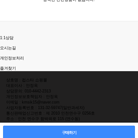
1:1상담
오시는길
개인정보처리
즐겨찾기
상호명 : 컵스타 쇼핑몰
대표이사 : 안정옥
상담문의:
010-4442-2313
개인정보보호책임자 : 안정옥
이메일 : kmsik15@naver.com
사업자등록번호 : 131-32-59747(일반과세자)
통신판매업신고번호 : 제 2010 인천연수구 0256호
주소 : 인천 연수구 함박뫼로 115 (연수동)
계좌번호 : 우리 1002-640-458564 안정옥
Copyright(C)
CUPSTAR
All rights reserved.
구매하기