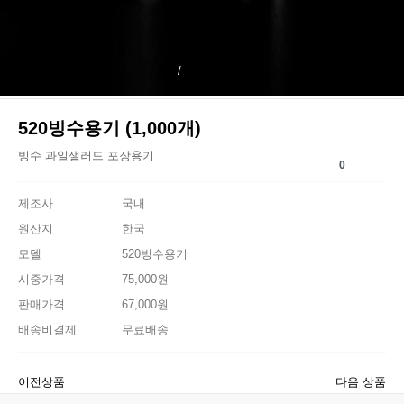
/
520빙수용기 (1,000개)
빙수 과일샐러드 포장용기
0
제조사
국내
원산지
한국
모델
520빙수용기
시중가격
75,000원
판매가격
67,000원
배송비결제
무료배송
이전상품
다음 상품