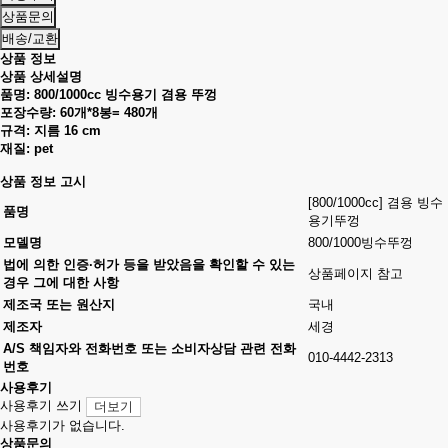
상품문의
배송/교환
상품 정보
상품 상세설명
품명: 800/1000cc 빙수용기 겸용 뚜껑
포장수량: 60개*8봉= 480개
규격: 지름 16 cm
재질: pet
상품 정보 고시
[800/1000cc] 겸용 빙수
품명
용기뚜껑
모델명
800/1000빙수뚜껑
법에 의한 인증·허가 등을 받았음을 확인할 수 있는
상품페이지 참고
경우 그에 대한 사항
제조국 또는 원산지
국내
제조자
세경
A/S 책임자와 전화번호 또는 소비자상담 관련 전화
010-4442-2313
번호
사용후기
사용후기 쓰기
더보기
사용후기가 없습니다.
상품문의