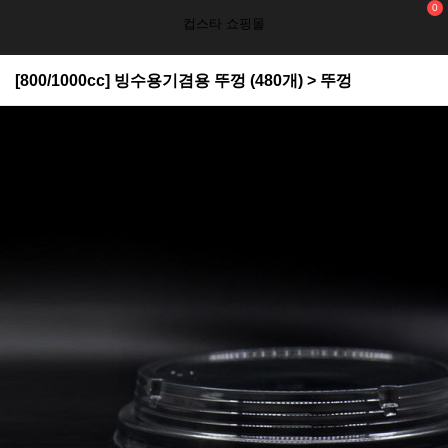
0
컵스타 쇼핑몰
[800/1000cc] 빙수용기겸용 뚜껑 (480개) > 뚜껑