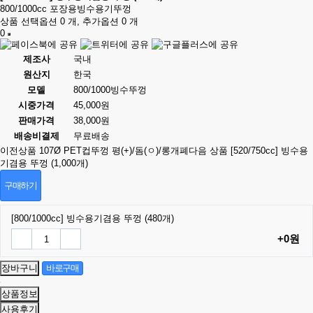
800/1000cc 포장용빙수용기뚜껑
상품 선택옵션 0 개, 추가옵션 0 개
0
제조사
국내
원산지
한국
모델
800/1000빙수뚜껑
시중가격
45,000원
판매가격
38,000원
배송비결제
무료배송
이전상품
107Ø PET컵뚜껑 평(+)/돔(ㅇ)/롱개폐
다음 상품
[520/750cc] 빙수용
기겸용 뚜껑 (1,000개)
구매하기
[800/1000cc] 빙수용기겸용 뚜껑 (480개)
+0원
상품정보
사용후기