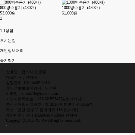
800빙수용기 (480개)
1000빙수용기 (480개)
53,000원
61,000원
1
1:1상담
오시는길
개인정보처리
즐겨찾기
상호명 : 컵스타 쇼핑몰
대표이사 : 안정옥
상담문의:
010-4442-2313
개인정보보호책임자 : 안정옥
이메일 : kmsik15@naver.com
사업자등록번호 : 131-32-59747(일반과세자)
통신판매업신고번호 : 제 2010 인천연수구 0256호
주소 : 인천 연수구 함박뫼로 115 (연수동)
계좌번호 : 우리 1002-640-458564 안정옥
Copyright(C)
CUPSTAR
All rights reserved.