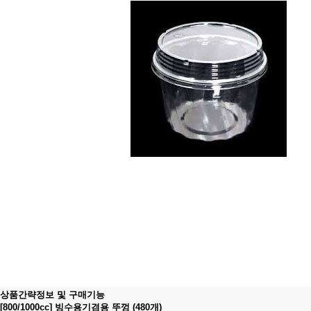
상품간략정보 및 구매기능
[800/1000cc] 빙수용기겸용 뚜껑 (480개)