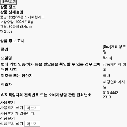
배송/교환
상품 정보
상품 상세설명
품명: 핫컵8/9온스 개폐형리드
포장수량: 100개*10봉
규격: 80파이 (8.4cm)
재질: ps
상품 정보 고시
[8oz]개폐형뚜
품명
껑
모델명
8개폐
법에 의한 인증·허가 등을 받았음을 확인할 수 있는 경우 그에
상품페이지 참
대한 사항
고
제조국 또는 원산지
국내
세경인터네셔
제조자
널
010-4442-
A/S 책임자와 전화번호 또는 소비자상담 관련 전화번호
2313
사용후기
사용후기 쓰기
더보기
사용후기가 없습니다.
상품문의
상품문의 쓰기
더보기