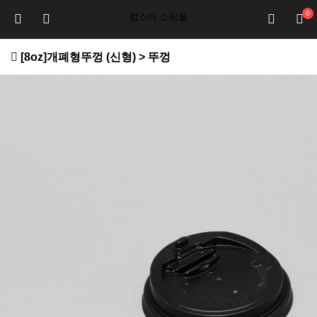
0
컵스타 쇼핑몰
[8oz]개폐형뚜껑 (신형) > 뚜껑