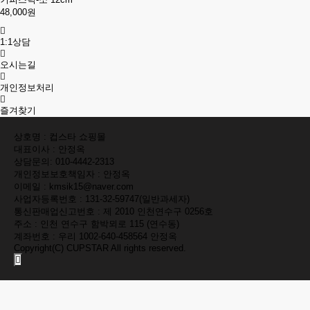
48,000원
1:1상담
오시는길
개인정보처리
즐겨찾기
상호명 : 컵스타 쇼핑몰
대표이사 : 안정옥
상담문의:
010-4442-2313
개인정보보호책임자 : 안정옥
이메일 : kmsik15@naver.com
사업자등록번호 : 131-32-59747(일반과세자)
통신판매업신고번호 : 제 2010 인천연수구 0256호
주소 : 인천 연수구 함박뫼로 115 (연수동)
계좌번호 : 우리 1002-640-458564 안정옥
Copyright(C)
CUPSTAR
All rights reserved.