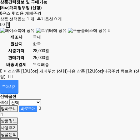
상품간략정보 및 구매기능
[8oz]개폐형뚜껑 (신형)
8온스 핫컵용 개폐뚜껑
상품 선택옵션 1 개, 추가옵션 0 개
0
제조사
국내
원산지
한국
시중가격
28,000원
판매가격
25,000원
배송비결제
무료배송
이전상품
[10/13oz] 개폐뚜껑 (신형)
다음 상품
[12/16oz]타공뚜껑.튜브형 (신
형)
구매하기
선택옵션
색상
상품정보
사용후기
상품문의