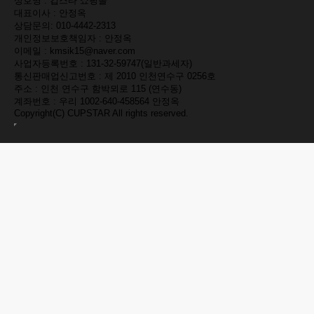
상호명 : 컵스타 쇼핑몰
대표이사 : 안정옥
상담문의:
010-4442-2313
개인정보보호책임자 : 안정옥
이메일 : kmsik15@naver.com
사업자등록번호 : 131-32-59747(일반과세자)
통신판매업신고번호 : 제 2010 인천연수구 0256호
주소 : 인천 연수구 함박뫼로 115 (연수동)
계좌번호 : 우리 1002-640-458564 안정옥
Copyright(C)
CUPSTAR
All rights reserved.