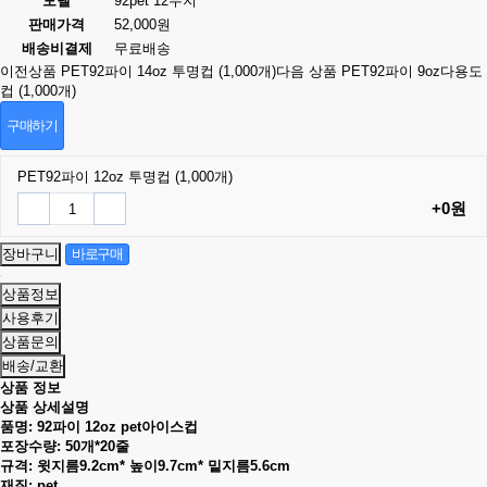
모델
92pet 12무지
판매가격
52,000원
배송비결제
무료배송
이전상품
PET92파이 14oz 투명컵 (1,000개)
다음 상품
PET92파이 9oz다용도
컵 (1,000개)
구매하기
PET92파이 12oz 투명컵 (1,000개)
+0원
상품정보
사용후기
상품문의
배송/교환
상품 정보
상품 상세설명
품명: 92파이 12oz pet아이스컵
포장수량: 50개*20줄
규격: 윗지름9.2cm* 높이9.7cm* 밑지름5.6cm
재질: pet