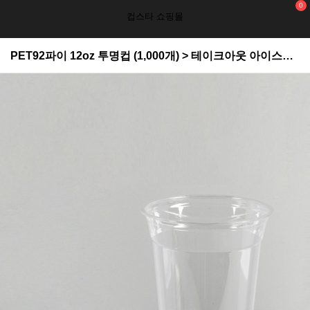
0
컵스타 쇼핑몰
PET92파이 12oz 투명컵 (1,000개) > 테이크아웃 아이스컵(PET)